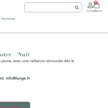
0
Compte
Panier
Homme
ster – Nuit
 jeune, avec une radiance retrouvée dès le
ent: info@lange.fr
r au panier