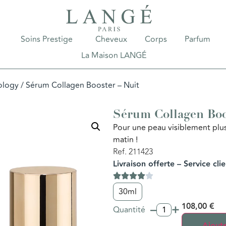
Soins Prestige
Cheveux
Corps
Parfum
La Maison LANGÉ
ology
/ Sérum Collagen Booster – Nuit
Sérum Collagen Boo
Pour une peau visiblement plus
matin !
Ref. 211423
Livraison offerte – Service cli
30ml
–
+
108,00
€
Quantité
Ajoute