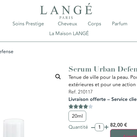
Soins Prestige
Cheveux
Corps
Parfum
La Maison LANGÉ
efense
Serum Urban Defen
Tenue de ville pour la peau. Po
extérieures et pour une action 
Ref. 210117
Livraison offerte – Service cli
20ml
–
+
82,00
€
Quantité
Ajoute