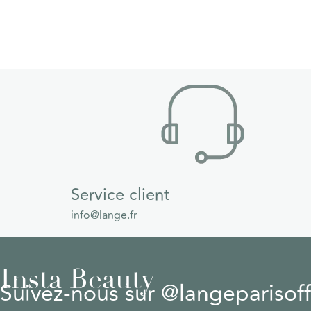
Service client
info@lange.fr
Insta Beauty
Suivez-nous sur @langeparisoffi