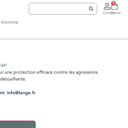
0
Compte
Panier
Homme
se
ur une protection efficace contre les agressions
détoxifiante.
ent: info@lange.fr
r au panier