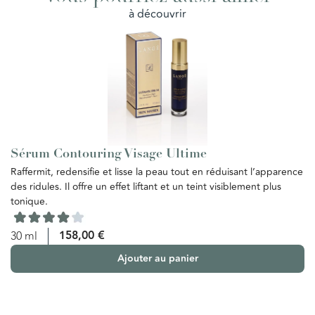
à découvrir
Sérum Contouring Visage Ultime
E
Raffermit, redensifie et lisse la peau tout en réduisant l’apparence
Ce
des ridules. Il offre un effet liftant et un teint visiblement plus
de
tonique.
te
re
vi
158,00
€
30 ml
Ajouter au panier
5