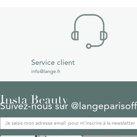
Service client
info@lange.fr
Insta Beauty
Suivez-nous sur @langeparisoffi