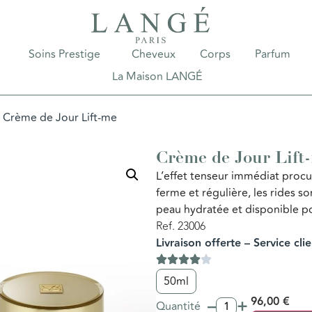
Soins Prestige
Cheveux
Corps
Parfum
La Maison LANGÉ
 Crème de Jour Lift-me
Crème de Jour Lift
L’effet tenseur immédiat procure
ferme et régulière, les rides so
peau hydratée et disponible po
Ref. 23006
Livraison offerte – Service cli
50ml
–
+
96,00
€
Quantité