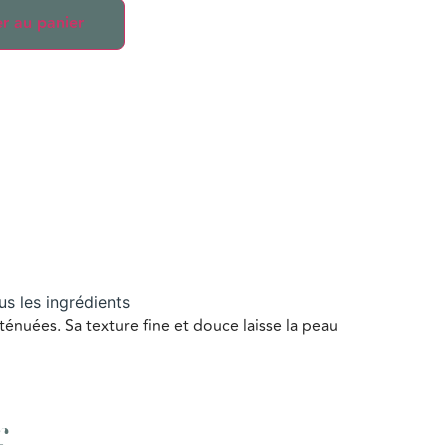
r au panier
us les ingrédients
tténuées. Sa texture fine et douce laisse la peau
r