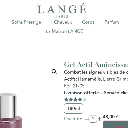
Soins Prestige
Cheveux
Corps
Parfum
La Maison LANGÉ
Gel Actif Amincissa
Combat les signes visibles de ce
Actifs: Hamamélis, Lierre Grim
Ref. 21705
Livraison offerte – Service cli
180ml
–
+
48,00
€
Quantité
Ajoute