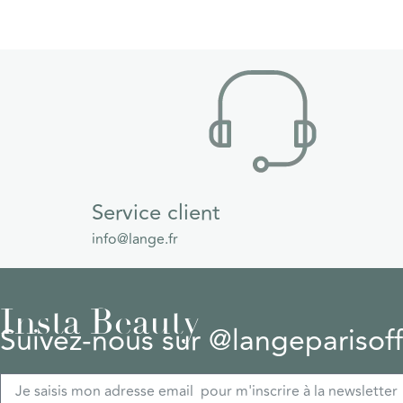
Service client
info@lange.fr
Insta Beauty
Suivez-nous sur @langeparisoffi