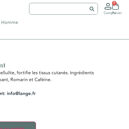
0
Compte
Panier
Homme
nt
llulite, fortifie les tissus cutanés. Ingrédients
pant, Romarin et Caféine.
ent: info@lange.fr
r au panier