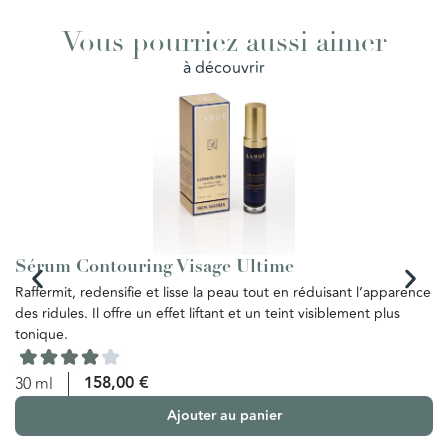
Vous pourriez aussi aimer
à découvrir
Sérum Contouring Visage Ultime
E
Raffermit, redensifie et lisse la peau tout en réduisant l’apparence
Ce
des ridules. Il offre un effet liftant et un teint visiblement plus
de
tonique.
te
re
vi
158,00
€
30 ml
Ajouter au panier
5