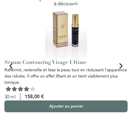
à découvrir
Sérum Contouring Visage Ultime
E
Raffermit, redensifie et lisse la peau tout en réduisant l’apparence
Ce
des ridules. Il offre un effet liftant et un teint visiblement plus
de
tonique.
te
re
vi
158,00
€
30 ml
Ajouter au panier
5