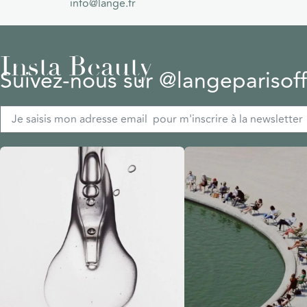
info@lange.fr
Insta Beauty
Suivez-nous sur @langeparisoffi