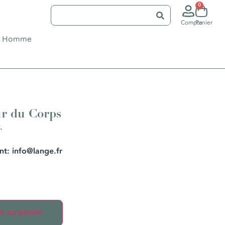
0
Compte
Panier
Homme
r du Corps
.
ent: info@lange.fr
r au panier