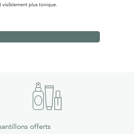
int visiblement plus tonique.
Ce soin de nui
restaurer la b
148
50 ml
antillons offerts